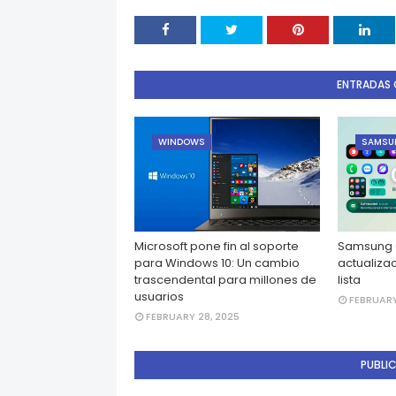
ENTRADAS 
WINDOWS
SAMSU
Microsoft pone fin al soporte
Samsung G
para Windows 10: Un cambio
actualizac
trascendental para millones de
lista
usuarios
FEBRUARY
FEBRUARY 28, 2025
PUBLI